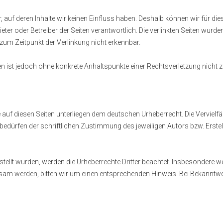
r, auf deren Inhalte wir keinen Einfluss haben. Deshalb können wir für 
Anbieter oder Betreiber der Seiten verantwortlich. Die verlinkten Seiten wu
zum Zeitpunkt der Verlinkung nicht erkennbar.
eiten ist jedoch ohne konkrete Anhaltspunkte einer Rechtsverletzung nic
ke auf diesen Seiten unterliegen dem deutschen Urheberrecht. Die Vervielfä
dürfen der schriftlichen Zustimmung des jeweiligen Autors bzw. Erstell
rstellt wurden, werden die Urheberrechte Dritter beachtet. Insbesondere we
sam werden, bitten wir um einen entsprechenden Hinweis. Bei Bekanntw