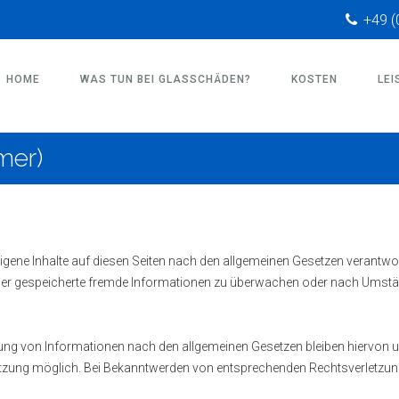
+49 (
HOME
WAS TUN BEI GLASSCHÄDEN?
KOSTEN
LEI
mer)
igene Inhalte auf diesen Seiten nach den allgemeinen Gesetzen verantwor
e oder gespeicherte fremde Informationen zu überwachen oder nach Umstän
ng von Informationen nach den allgemeinen Gesetzen bleiben hiervon unb
etzung möglich. Bei Bekanntwerden von entsprechenden Rechtsverletzun