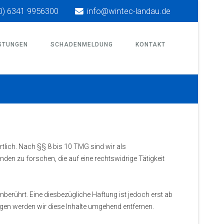
0) 6341 9956300
info@wintec-landau.de
STUNGEN
SCHADENMELDUNG
KONTAKT
tlich. Nach §§ 8 bis 10 TMG sind wir als
den zu forschen, die auf eine rechtswidrige Tätigkeit
erührt. Eine diesbezügliche Haftung ist jedoch erst ab
gen werden wir diese Inhalte umgehend entfernen.